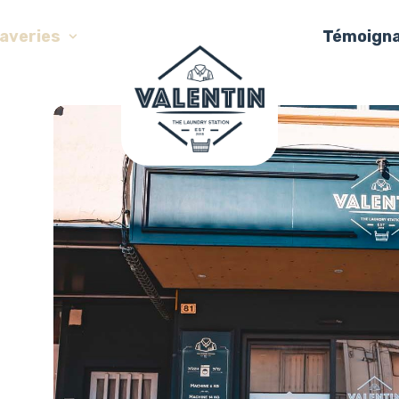
laveries
Témoign