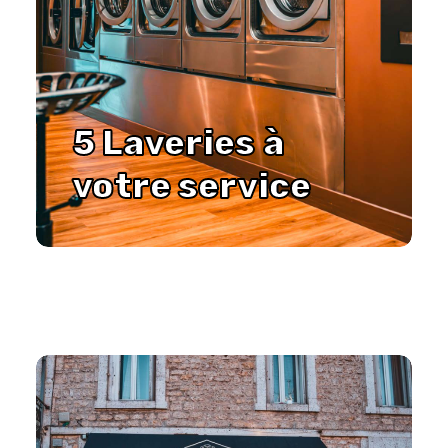
5
Laveries
à
votre
service