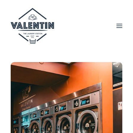
Notre histoire
Nos équipements
Nos laveries
Témoignages
Nos valeurs
Contact